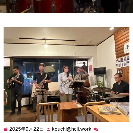
2025年9月22日
kouchi@hcli.work
2025
kouchi@hcli.work