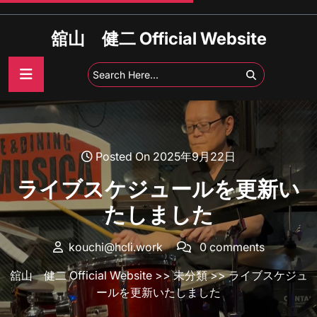
Skip
to
舘山 健二 Official Website
content
Posted On 2025年9月22日
ライブスケジュールを更新い
たしました
kouchi@hcli.work
0 comments
舘山 健二 Official Website
>>
未分類
>> ライブスケジュ
ールを更新いたしました