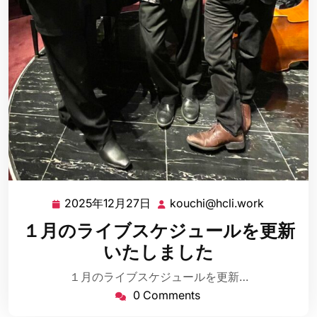
2025年12月27日
kouchi@hcli.work
2025
kouchi@h
年
１月のライブスケジュールを更新
12
いたしました
月
27
１月のライブスケジュールを更新…
日
0 Comments