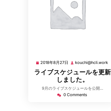
2018年8月27日
kouchi@hcli.work
2018
k
年
ライブスケジュールを更新
8
しました。
月
27
9月のライブスケジュールを公開…
日
0 Comments