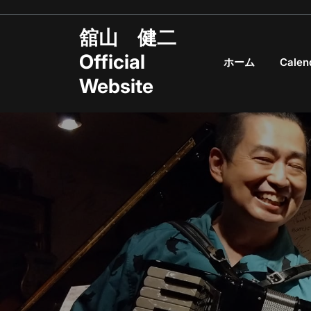
Skip
to
舘山 健二
content
Official
ホーム
Calen
Website