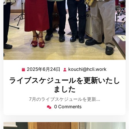
2025年6月24日
kouchi@hcli.work
2025
kouchi@hc
年
ライブスケジュールを更新いたし
6
ました
月
24
7月のライブスケジュールを更新…
日
0 Comments