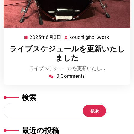
2025年6月3日
kouchi@hcli.work
2025
kouchi@hc
年
ライブスケジュールを更新いたし
6
ました
月
3
ライブスケジュールを更新いたし…
日
0 Comments
検索
検索
最近の投稿