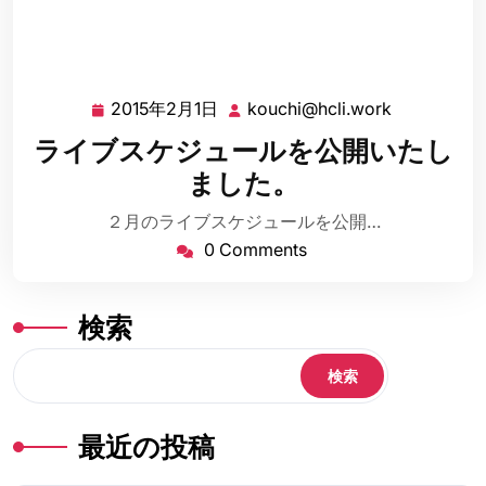
2015年2月1日
kouchi@hcli.work
2015
kouchi@hcl
年
ライブスケジュールを公開いたし
2
ました。
月
1
２月のライブスケジュールを公開…
日
0 Comments
検索
検索
最近の投稿