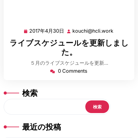
2017年4月30日
kouchi@hcli.work
2017
kouchi@hc
年
ライブスケジュールを更新しまし
4
た。
月
30
５月のライブスケジュールを更新…
日
0 Comments
検索
検索
最近の投稿