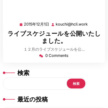
2015年12月1日
kouchi@hcli.work
2015
kouchi@hc
年
ライブスケジュールを公開いたし
12
ました。
月
1
１２月のライブスケジュールを公…
日
0 Comments
検索
検索
最近の投稿